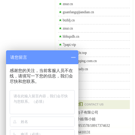
znur.cn
guanfangqijiandian.cn
btzhlj.cn
znur.cn
hbhqzdh.cn
7papi.vip
losim69night.top
请您留言
nanmeifengqing.com.cn
iflyglobalstudy.cn
感谢您的关注，当前客服人员不在
线，请填写一下您的信息，我们会
btzhlj.cn
尽快和您联系。
ccsm.vip
spyxcm.cn
联系我们
CONTACT US
上海威兴达电子有限公司
联系人：张小姐/陈小姐
手机：13162953578/18917374632
电话：021-64410131