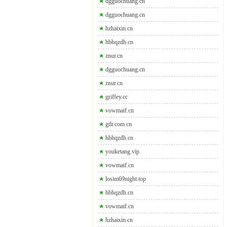
dgguochuang.cn
dgguochuang.cn
hzhaixin.cn
hbhqzdh.cn
znur.cn
dgguochuang.cn
znur.cn
griffey.cc
vowmaif.cn
gtlr.com.cn
hbhqzdh.cn
youketang.vip
vowmaif.cn
losim69night.top
hbhqzdh.cn
vowmaif.cn
hzhaixin.cn