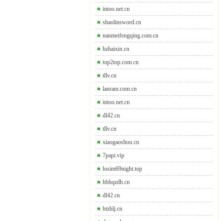
intoo.net.cn
shaolinsword.cn
nanmeifengqing.com.cn
hzhaixin.cn
top2top.com.cn
tllv.cn
lanram.com.cn
intoo.net.cn
dl42.cn
tllv.cn
xiaogaoshou.cn
7papi.vip
losim69night.top
hbhqzdh.cn
dl42.cn
btzhlj.cn