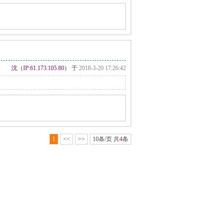
沈（IP:61.173.105.80）
于
2018-3-20 17:26:42
1
<<
>>
10条/页 共
4
条